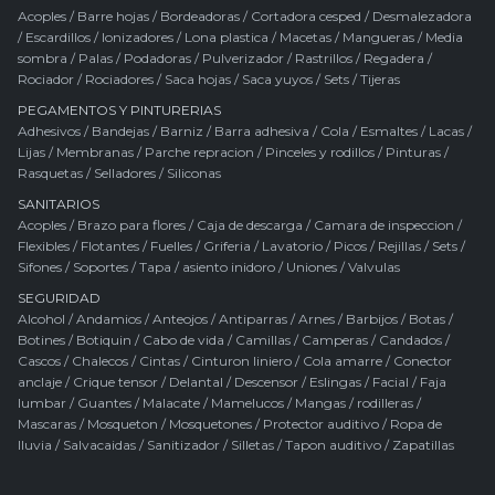
Acoples
/
Barre hojas
/
Bordeadoras
/
Cortadora cesped
/
Desmalezadora
/
Escardillos
/
Ionizadores
/
Lona plastica
/
Macetas
/
Mangueras
/
Media
sombra
/
Palas
/
Podadoras
/
Pulverizador
/
Rastrillos
/
Regadera
/
Rociador
/
Rociadores
/
Saca hojas
/
Saca yuyos
/
Sets
/
Tijeras
PEGAMENTOS Y PINTURERIAS
Adhesivos
/
Bandejas
/
Barniz
/
Barra adhesiva
/
Cola
/
Esmaltes
/
Lacas
/
Lijas
/
Membranas
/
Parche repracion
/
Pinceles y rodillos
/
Pinturas
/
Rasquetas
/
Selladores
/
Siliconas
SANITARIOS
Acoples
/
Brazo para flores
/
Caja de descarga
/
Camara de inspeccion
/
Flexibles
/
Flotantes
/
Fuelles
/
Griferia
/
Lavatorio
/
Picos
/
Rejillas
/
Sets
/
Sifones
/
Soportes
/
Tapa / asiento inidoro
/
Uniones
/
Valvulas
SEGURIDAD
Alcohol
/
Andamios
/
Anteojos
/
Antiparras
/
Arnes
/
Barbijos
/
Botas
/
Botines
/
Botiquin
/
Cabo de vida
/
Camillas
/
Camperas
/
Candados
/
Cascos
/
Chalecos
/
Cintas
/
Cinturon liniero
/
Cola amarre
/
Conector
anclaje
/
Crique tensor
/
Delantal
/
Descensor
/
Eslingas
/
Facial
/
Faja
lumbar
/
Guantes
/
Malacate
/
Mamelucos
/
Mangas / rodilleras
/
Mascaras
/
Mosqueton
/
Mosquetones
/
Protector auditivo
/
Ropa de
lluvia
/
Salvacaidas
/
Sanitizador
/
Silletas
/
Tapon auditivo
/
Zapatillas