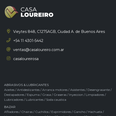
Vieytes 848, C1275AGB,
Ciudad A. de Buenos Aires
+54 11 4301-5442
ventas@casaloureiro.com.ar
casaloureirosa
ABRASIVOS & LUBRICANTES
Aceites
/
Antideslizantes
/
Arranca motores
/
Asistentes
/
Desengrasante
/
Destapadores
/
Espuma
/
Grasa
/
Graseras
/
Inyeccion
/
Limpiadores
/
Lubricadores
/
Lubricantes
/
Soda caustica
BAZAR
Afiladores
/
Chairas
/
Cuchillos
/
Exprimidores
/
Gancho
/
Hachuela
/