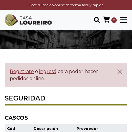
Hacé tu pedido online de forma fácil y rápida
0
Registrate
o
ingresá
para poder hacer
pedidos online.
SEGURIDAD
CASCOS
Cód
Descripción
Proveedor