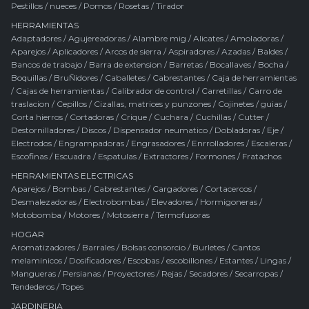
Pestillos / nueces
/
Pomos
/
Rosetas
/
Tirador
HERRAMIENTAS
Adaptadores
/
Agujereadoras
/
Alambre mig
/
Alicates
/
Amoladoras
/
Aparejos
/
Aplicadores
/
Arcos de sierra
/
Aspiradores
/
Azadas
/
Baldes
/
Bancos de trabajo
/
Barra de extension
/
Barretas
/
Bocallaves
/
Bocha
/
Boquillas
/
BruÑidores
/
Caballetes
/
Cabrestantes
/
Caja de herramientas
/
Cajas de herramientas
/
Calibrador de control
/
Carretillas
/
Carro de
traslacion
/
Cepillos
/
Cizallas, matrices y punzones
/
Cojinetes / guias
/
Corta hierros
/
Cortadoras
/
Crique
/
Cuchara
/
Cuchillas
/
Cutter
/
Destornilladores
/
Discos
/
Dispensador neumatico
/
Dobladoras
/
Eje
/
Electrodos
/
Engrampadoras
/
Engrasadores
/
Enrrolladores
/
Escaleras
/
Escofinas
/
Escuadra
/
Espatulas
/
Extractores
/
Formones
/
Fratachos
HERRAMIENTAS ELECTRICAS
Aparejos
/
Bombas
/
Cabrestantes
/
Cargadores
/
Cortacercos
/
Desmalezadoras
/
Electrobombas
/
Elevadores
/
Hormigoneras
/
Motobomba
/
Motores
/
Motosierra
/
Termofusoras
HOGAR
Aromatizadores
/
Barrales
/
Bolsas consorcio
/
Burletes
/
Cantos
melaminicos
/
Dosificadores
/
Escobas / escobillones
/
Estantes
/
Lingas
/
Mangueras
/
Persianas
/
Proyectores
/
Rejas
/
Secadores
/
Secarropas
/
Tendederos
/
Topes
JARDINERIA