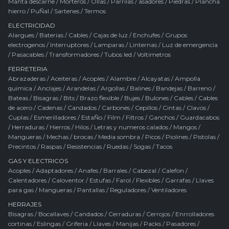
Manta descarne
/
Morteros
/
Ollas
/
Parrilas / asadores
/
Piedras
/
Plancha
hierro
/
PuÑal
/
Sartenes
/
Termos
ELECTRICIDAD
Alargues
/
Baterias
/
Cables
/
Cajas de luz
/
Enchufes
/
Grupos
electrogenos
/
Interruptores
/
Lamparas
/
Linternas
/
Luz de emergencia
/
Pasacables
/
Transformadores
/
Tubos led
/
Voltimetros
FERRETERIA
Abrazaderas
/
Aceiteras
/
Acoples
/
Alambre
/
Alcayatas
/
Ampolla
quimica
/
Anclajes
/
Arandelas
/
Argollas
/
Balines
/
Bandejas
/
Barreno
/
Bateas
/
Bisagras
/
Bits
/
Brazo flexible
/
Bujes
/
Bulones
/
Cables
/
Cables
de acero
/
Cadenas
/
Candados
/
Carbones
/
Cepillos
/
Cintas
/
Clavos
/
Cuplas
/
Esmerilladores
/
EstaÑo
/
Film
/
Filtros
/
Ganchos
/
Guardacabos
/
Herraduras
/
Hierros
/
Hilos
/
Letras y numeros calados
/
Mangos
/
Mangueras
/
Mechas / brocas
/
Media sombra
/
Picos
/
Piolines
/
Pistolas
/
Precintos
/
Raspas
/
Resistencias
/
Ruedas
/
Sogas
/
Tacos
GAS Y ELECTRICOS
Acoples
/
Adaptadores
/
Anafes
/
Barrales
/
Cabezal
/
Calefon
/
Calentadores
/
Caloventor
/
Estufas
/
Farol
/
Flexibles
/
Garrafas
/
Llaves
para gas
/
Mangueras
/
Pantallas
/
Reguladores
/
Ventiladores
HERRAJES
Bisagras
/
Bocallaves
/
Candados
/
Cerraduras
/
Cerrojos
/
Enrrolladores
cortinas
/
Eslingas
/
Griferia
/
Llaves
/
Manijas
/
Packs
/
Pasadores
/