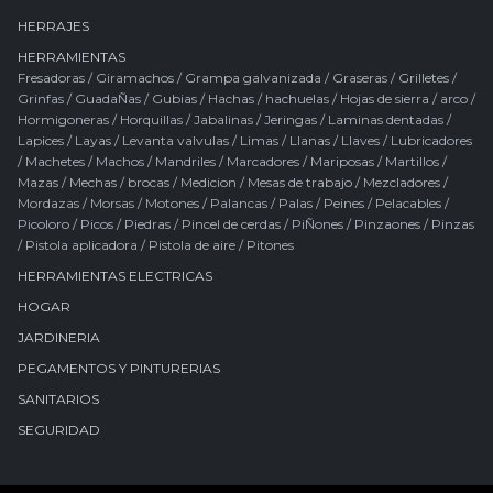
HERRAJES
HERRAMIENTAS
Fresadoras
/
Giramachos
/
Grampa galvanizada
/
Graseras
/
Grilletes
/
Grinfas
/
GuadaÑas
/
Gubias
/
Hachas / hachuelas
/
Hojas de sierra / arco
/
Hormigoneras
/
Horquillas
/
Jabalinas
/
Jeringas
/
Laminas dentadas
/
Lapices
/
Layas
/
Levanta valvulas
/
Limas
/
Llanas
/
Llaves
/
Lubricadores
/
Machetes
/
Machos
/
Mandriles
/
Marcadores
/
Mariposas
/
Martillos
/
Mazas
/
Mechas / brocas
/
Medicion
/
Mesas de trabajo
/
Mezcladores
/
Mordazas
/
Morsas
/
Motones
/
Palancas
/
Palas
/
Peines
/
Pelacables
/
Picoloro
/
Picos
/
Piedras
/
Pincel de cerdas
/
PiÑones
/
Pinzaones
/
Pinzas
/
Pistola aplicadora
/
Pistola de aire
/
Pitones
HERRAMIENTAS ELECTRICAS
HOGAR
JARDINERIA
PEGAMENTOS Y PINTURERIAS
SANITARIOS
SEGURIDAD