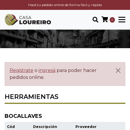
Hacé tu pedido online de forma fácil y rápida
0
Registrate
o
ingresá
para poder hacer
pedidos online.
HERRAMIENTAS
BOCALLAVES
Cód
Descripción
Proveedor