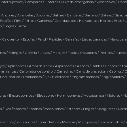
/
Interruptores
/
Lamparas
/
Linternas
/
Luz de emergencia
/
Pasacables
/
Trans
/
Anclajes
/
Arandelas
/
Argollas
/
Balines
/
Bandejas
/
Barreno
/
Bateas
/
Bisagra
EstaÑo
/
Film
/
Filtros
/
Ganchos
/
Guardacabos
/
Herraduras
/
Hierros
/
Hilos
/
L
s
/
Sogas
/
Tacos
/
Caloventor
/
Estufas
/
Farol
/
Flexibles
/
Garrafas
/
Llaves para gas
/
Manguera
inas
/
Eslingas
/
Griferia
/
Llaves
/
Manijas
/
Packs
/
Pasadores
/
Pestillos / nueces
jos
/
Aplicadores
/
Arcos de sierra
/
Aspiradores
/
Azadas
/
Baldes
/
Bancos de tr
rramientas
/
Calibrador de control
/
Carretillas
/
Carro de traslacion
/
Cepillos
/
C
r neumatico
/
Dobladoras
/
Eje
/
Electrodos
/
Engrampadoras
/
Engrasadores
/
oras
/
Electrobombas
/
Elevadores
/
Hormigoneras
/
Motobomba
/
Motores
/
Mo
s
/
Dosificadores
/
Escobas / escobillones
/
Estantes
/
Lingas
/
Mangueras
/
Persi
cardillos
/
Ionizadores
/
Lona plastica
/
Macetas
/
Mangueras
/
Media sombra
/