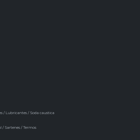
es
/
Lubricantes
/
Soda caustica
l
/
Sartenes
/
Termos