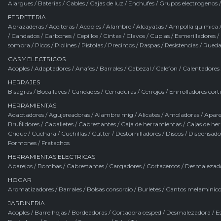
Alargues
/
Baterias
/
Cables
/
Cajas de luz
/
Enchufes
/
Grupos electrogenos
FERRETERIA
Abrazaderas
/
Aceiteras
/
Acoples
/
Alambre
/
Alcayatas
/
Ampolla quimica
/
Candados
/
Carbones
/
Cepillos
/
Cintas
/
Clavos
/
Cuplas
/
Esmerilladores
/
sombra
/
Picos
/
Piolines
/
Pistolas
/
Precintos
/
Raspas
/
Resistencias
/
Rueda
GAS Y ELECTRICOS
Acoples
/
Adaptadores
/
Anafes
/
Barrales
/
Cabezal
/
Calefon
/
Calentadores
HERRAJES
Bisagras
/
Bocallaves
/
Candados
/
Cerraduras
/
Cerrojos
/
Enrrolladores cort
HERRAMIENTAS
Adaptadores
/
Agujereadoras
/
Alambre mig
/
Alicates
/
Amoladoras
/
Apare
BruÑidores
/
Caballetes
/
Cabrestantes
/
Caja de herramientas
/
Cajas de he
Crique
/
Cuchara
/
Cuchillas
/
Cutter
/
Destornilladores
/
Discos
/
Dispensado
Formones
/
Fratachos
HERRAMIENTAS ELECTRICAS
Aparejos
/
Bombas
/
Cabrestantes
/
Cargadores
/
Cortacercos
/
Desmalezad
HOGAR
Aromatizadores
/
Barrales
/
Bolsas consorcio
/
Burletes
/
Cantos melaminico
JARDINERIA
Acoples
/
Barre hojas
/
Bordeadoras
/
Cortadora cesped
/
Desmalezadora
/
Es