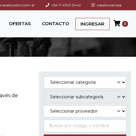
asaloureiro.com.ar
+54 11 4301-5442
casaloureirosa
OFERTAS
CONTACTO
INGRESAR
0
ravés de