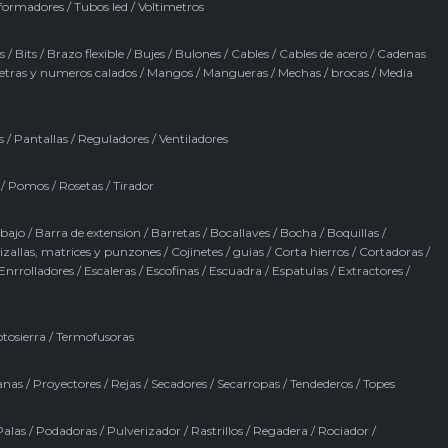
formadores
/
Tubos led
/
Voltimetros
s
/
Bits
/
Brazo flexible
/
Bujes
/
Bulones
/
Cables
/
Cables de acero
/
Cadenas
etras y numeros calados
/
Mangos
/
Mangueras
/
Mechas / brocas
/
Media
s
/
Pantallas
/
Reguladores
/
Ventiladores
/
Pomos
/
Rosetas
/
Tirador
abajo
/
Barra de extension
/
Barretas
/
Bocallaves
/
Bocha
/
Boquillas
/
izallas, matrices y punzones
/
Cojinetes / guias
/
Corta hierros
/
Cortadoras
/
Enrrolladores
/
Escaleras
/
Escofinas
/
Escuadra
/
Espatulas
/
Extractores
/
tosierra
/
Termofusoras
anas
/
Proyectores
/
Rejas
/
Secadores
/
Secarropas
/
Tendederos
/
Topes
Palas
/
Podadoras
/
Pulverizador
/
Rastrillos
/
Regadera
/
Rociador
/