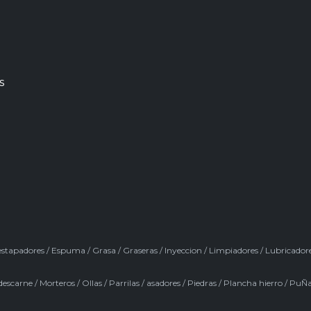
s
stapadores
/
Espuma
/
Grasa
/
Graseras
/
Inyeccion
/
Limpiadores
/
Lubricador
descarne
/
Morteros
/
Ollas
/
Parrilas / asadores
/
Piedras
/
Plancha hierro
/
PuÑa