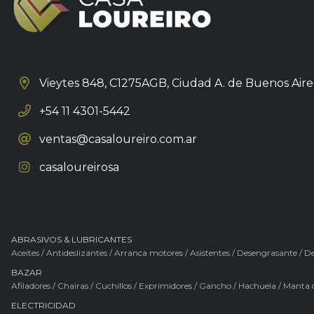
Vieytes 848, C1275AGB,
Ciudad A. de Buenos Aire
+54 11 4301-5442
ventas@casaloureiro.com.ar
casaloureirosa
ABRASIVOS & LUBRICANTES
Aceites
/
Antideslizantes
/
Arranca motores
/
Asistentes
/
Desengrasante
/
De
BAZAR
Afiladores
/
Chairas
/
Cuchillos
/
Exprimidores
/
Gancho
/
Hachuela
/
Manta 
ELECTRICIDAD