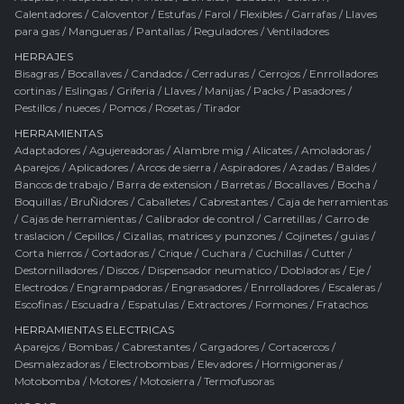
Calentadores
/
Caloventor
/
Estufas
/
Farol
/
Flexibles
/
Garrafas
/
Llaves
para gas
/
Mangueras
/
Pantallas
/
Reguladores
/
Ventiladores
HERRAJES
Bisagras
/
Bocallaves
/
Candados
/
Cerraduras
/
Cerrojos
/
Enrrolladores
cortinas
/
Eslingas
/
Griferia
/
Llaves
/
Manijas
/
Packs
/
Pasadores
/
Pestillos / nueces
/
Pomos
/
Rosetas
/
Tirador
HERRAMIENTAS
Adaptadores
/
Agujereadoras
/
Alambre mig
/
Alicates
/
Amoladoras
/
Aparejos
/
Aplicadores
/
Arcos de sierra
/
Aspiradores
/
Azadas
/
Baldes
/
Bancos de trabajo
/
Barra de extension
/
Barretas
/
Bocallaves
/
Bocha
/
Boquillas
/
BruÑidores
/
Caballetes
/
Cabrestantes
/
Caja de herramientas
/
Cajas de herramientas
/
Calibrador de control
/
Carretillas
/
Carro de
traslacion
/
Cepillos
/
Cizallas, matrices y punzones
/
Cojinetes / guias
/
Corta hierros
/
Cortadoras
/
Crique
/
Cuchara
/
Cuchillas
/
Cutter
/
Destornilladores
/
Discos
/
Dispensador neumatico
/
Dobladoras
/
Eje
/
Electrodos
/
Engrampadoras
/
Engrasadores
/
Enrrolladores
/
Escaleras
/
Escofinas
/
Escuadra
/
Espatulas
/
Extractores
/
Formones
/
Fratachos
HERRAMIENTAS ELECTRICAS
Aparejos
/
Bombas
/
Cabrestantes
/
Cargadores
/
Cortacercos
/
Desmalezadoras
/
Electrobombas
/
Elevadores
/
Hormigoneras
/
Motobomba
/
Motores
/
Motosierra
/
Termofusoras