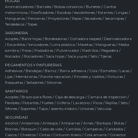
HOGAR
Aromatizadores
/
Barrales
/
Bolsas consorcio
/
Burletes
/
Cantos
melaminicos
/
Dosificadores
/
Escobas / escobillones
/
Estantes
/
Lingas
/
Mangueras
/
Persianas
/
Proyectores
/
Rejas
/
Secadores
/
Secarropas
/
Tendederos
/
Topes
JARDINERIA
Acoples
/
Barre hojas
/
Bordeadoras
/
Cortadora cesped
/
Desmalezadora
/
Escardillos
/
Ionizadores
/
Lona plastica
/
Macetas
/
Mangueras
/
Media
sombra
/
Palas
/
Podadoras
/
Pulverizador
/
Rastrillos
/
Regadera
/
Rociador
/
Rociadores
/
Saca hojas
/
Saca yuyos
/
Sets
/
Tijeras
PEGAMENTOS Y PINTURERIAS
Adhesivos
/
Bandejas
/
Barniz
/
Barra adhesiva
/
Cola
/
Esmaltes
/
Lacas
/
Lijas
/
Membranas
/
Parche repracion
/
Pinceles y rodillos
/
Pinturas
/
Rasquetas
/
Selladores
/
Siliconas
SANITARIOS
Acoples
/
Brazo para flores
/
Caja de descarga
/
Camara de inspeccion
/
Flexibles
/
Flotantes
/
Fuelles
/
Griferia
/
Lavatorio
/
Picos
/
Rejillas
/
Sets
/
Sifones
/
Soportes
/
Tapa / asiento inidoro
/
Uniones
/
Valvulas
SEGURIDAD
Alcohol
/
Andamios
/
Anteojos
/
Antiparras
/
Arnes
/
Barbijos
/
Botas
/
Botines
/
Botiquin
/
Cabo de vida
/
Camillas
/
Camperas
/
Candados
/
Cascos
/
Chalecos
/
Cintas
/
Cinturon liniero
/
Cola amarre
/
Conector