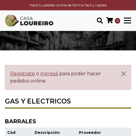
Hacé tu pedido online de forma fácil y rápida
0
Registrate
o
ingresá
para poder hacer
pedidos online.
GAS Y ELECTRICOS
BARRALES
Cód
Descripción
Proveedor