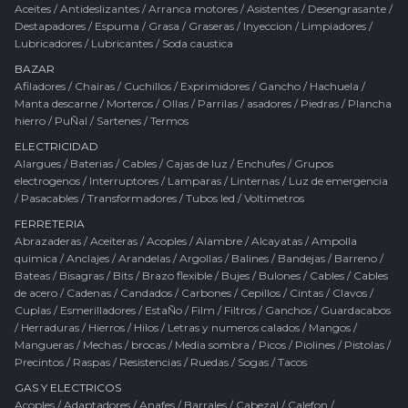
Aceites
/
Antideslizantes
/
Arranca motores
/
Asistentes
/
Desengrasante
/
Destapadores
/
Espuma
/
Grasa
/
Graseras
/
Inyeccion
/
Limpiadores
/
Lubricadores
/
Lubricantes
/
Soda caustica
BAZAR
Afiladores
/
Chairas
/
Cuchillos
/
Exprimidores
/
Gancho
/
Hachuela
/
Manta descarne
/
Morteros
/
Ollas
/
Parrilas / asadores
/
Piedras
/
Plancha
hierro
/
PuÑal
/
Sartenes
/
Termos
ELECTRICIDAD
Alargues
/
Baterias
/
Cables
/
Cajas de luz
/
Enchufes
/
Grupos
electrogenos
/
Interruptores
/
Lamparas
/
Linternas
/
Luz de emergencia
/
Pasacables
/
Transformadores
/
Tubos led
/
Voltimetros
FERRETERIA
Abrazaderas
/
Aceiteras
/
Acoples
/
Alambre
/
Alcayatas
/
Ampolla
quimica
/
Anclajes
/
Arandelas
/
Argollas
/
Balines
/
Bandejas
/
Barreno
/
Bateas
/
Bisagras
/
Bits
/
Brazo flexible
/
Bujes
/
Bulones
/
Cables
/
Cables
de acero
/
Cadenas
/
Candados
/
Carbones
/
Cepillos
/
Cintas
/
Clavos
/
Cuplas
/
Esmerilladores
/
EstaÑo
/
Film
/
Filtros
/
Ganchos
/
Guardacabos
/
Herraduras
/
Hierros
/
Hilos
/
Letras y numeros calados
/
Mangos
/
Mangueras
/
Mechas / brocas
/
Media sombra
/
Picos
/
Piolines
/
Pistolas
/
Precintos
/
Raspas
/
Resistencias
/
Ruedas
/
Sogas
/
Tacos
GAS Y ELECTRICOS
Acoples
/
Adaptadores
/
Anafes
/
Barrales
/
Cabezal
/
Calefon
/