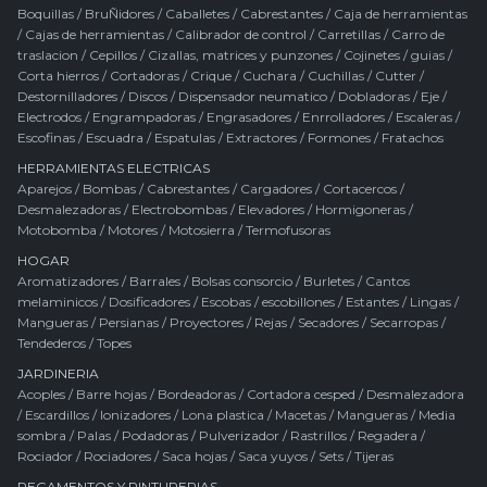
Boquillas
/
BruÑidores
/
Caballetes
/
Cabrestantes
/
Caja de herramientas
/
Cajas de herramientas
/
Calibrador de control
/
Carretillas
/
Carro de
traslacion
/
Cepillos
/
Cizallas, matrices y punzones
/
Cojinetes / guias
/
Corta hierros
/
Cortadoras
/
Crique
/
Cuchara
/
Cuchillas
/
Cutter
/
Destornilladores
/
Discos
/
Dispensador neumatico
/
Dobladoras
/
Eje
/
Electrodos
/
Engrampadoras
/
Engrasadores
/
Enrrolladores
/
Escaleras
/
Escofinas
/
Escuadra
/
Espatulas
/
Extractores
/
Formones
/
Fratachos
HERRAMIENTAS ELECTRICAS
Aparejos
/
Bombas
/
Cabrestantes
/
Cargadores
/
Cortacercos
/
Desmalezadoras
/
Electrobombas
/
Elevadores
/
Hormigoneras
/
Motobomba
/
Motores
/
Motosierra
/
Termofusoras
HOGAR
Aromatizadores
/
Barrales
/
Bolsas consorcio
/
Burletes
/
Cantos
melaminicos
/
Dosificadores
/
Escobas / escobillones
/
Estantes
/
Lingas
/
Mangueras
/
Persianas
/
Proyectores
/
Rejas
/
Secadores
/
Secarropas
/
Tendederos
/
Topes
JARDINERIA
Acoples
/
Barre hojas
/
Bordeadoras
/
Cortadora cesped
/
Desmalezadora
/
Escardillos
/
Ionizadores
/
Lona plastica
/
Macetas
/
Mangueras
/
Media
sombra
/
Palas
/
Podadoras
/
Pulverizador
/
Rastrillos
/
Regadera
/
Rociador
/
Rociadores
/
Saca hojas
/
Saca yuyos
/
Sets
/
Tijeras
PEGAMENTOS Y PINTURERIAS