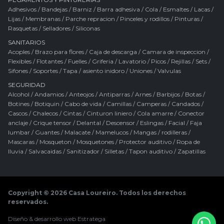
Adhesivos
/
Bandejas
/
Barniz
/
Barra adhesiva
/
Cola
/
Esmaltes
/
Lacas
/
Lijas
/
Membranas
/
Parche repracion
/
Pinceles y rodillos
/
Pinturas
/
Rasquetas
/
Selladores
/
Siliconas
SANITARIOS
Acoples
/
Brazo para flores
/
Caja de descarga
/
Camara de inspeccion
/
Flexibles
/
Flotantes
/
Fuelles
/
Griferia
/
Lavatorio
/
Picos
/
Rejillas
/
Sets
/
Sifones
/
Soportes
/
Tapa / asiento inidoro
/
Uniones
/
Valvulas
SEGURIDAD
Alcohol
/
Andamios
/
Anteojos
/
Antiparras
/
Arnes
/
Barbijos
/
Botas
/
Botines
/
Botiquin
/
Cabo de vida
/
Camillas
/
Camperas
/
Candados
/
Cascos
/
Chalecos
/
Cintas
/
Cinturon liniero
/
Cola amarre
/
Conector
anclaje
/
Crique tensor
/
Delantal
/
Descensor
/
Eslingas
/
Facial
/
Faja
lumbar
/
Guantes
/
Malacate
/
Mamelucos
/
Mangas / rodilleras
/
Mascaras
/
Mosqueton
/
Mosquetones
/
Protector auditivo
/
Ropa de
lluvia
/
Salvacaidas
/
Sanitizador
/
Silletas
/
Tapon auditivo
/
Zapatillas
Copyright © 2026 Casa Loureiro. Todos los derechos
reservados.
Diseño & desarrollo web
Estratega