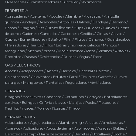
/
Pasacables
/
Transformadores
/
Tubos led
/
Voltimetros
FERRETERIA
Abrazaderas
/
Aceiteras
/
Acoples
/
Alambre
/
Alcayatas
/
Ampolla
quimica
/
Anclajes
/
Arandelas
/
Argollas
/
Balines
/
Bandejas
/
Barreno
/
Bateas
/
Bisagras
/
Bits
/
Brazo flexible
/
Bujes
/
Bulones
/
Cables
/
Cables
de acero
/
Cadenas
/
Candados
/
Carbones
/
Cepillos
/
Cintas
/
Clavos
/
Cuplas
/
Esmerilladores
/
EstaÑo
/
Film
/
Filtros
/
Ganchos
/
Guardacabos
/
Herraduras
/
Hierros
/
Hilos
/
Letras y numeros calados
/
Mangos
/
Mangueras
/
Mechas / brocas
/
Media sombra
/
Picos
/
Piolines
/
Pistolas
/
Precintos
/
Raspas
/
Resistencias
/
Ruedas
/
Sogas
/
Tacos
GAS Y ELECTRICOS
Acoples
/
Adaptadores
/
Anafes
/
Barrales
/
Cabezal
/
Calefon
/
Calentadores
/
Caloventor
/
Estufas
/
Farol
/
Flexibles
/
Garrafas
/
Llaves
para gas
/
Mangueras
/
Pantallas
/
Reguladores
/
Ventiladores
HERRAJES
Bisagras
/
Bocallaves
/
Candados
/
Cerraduras
/
Cerrojos
/
Enrrolladores
cortinas
/
Eslingas
/
Griferia
/
Llaves
/
Manijas
/
Packs
/
Pasadores
/
Pestillos / nueces
/
Pomos
/
Rosetas
/
Tirador
HERRAMIENTAS
Adaptadores
/
Agujereadoras
/
Alambre mig
/
Alicates
/
Amoladoras
/
Aparejos
/
Aplicadores
/
Arcos de sierra
/
Aspiradores
/
Azadas
/
Baldes
/
Bancos de trabajo
/
Barra de extension
/
Barretas
/
Bocallaves
/
Bocha
/