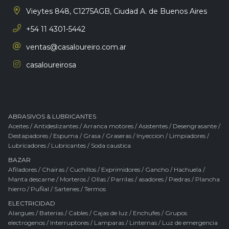
Vieytes 848, C1275AGB,
Ciudad A. de Buenos Aires
+54 11 4301-5442
ventas@casaloureiro.com.ar
casaloureirosa
ABRASIVOS & LUBRICANTES
Aceites
/
Antideslizantes
/
Arranca motores
/
Asistentes
/
Desengrasante
/
Destapadores
/
Espuma
/
Grasa
/
Graseras
/
Inyeccion
/
Limpiadores
/
Lubricadores
/
Lubricantes
/
Soda caustica
BAZAR
Afiladores
/
Chairas
/
Cuchillos
/
Exprimidores
/
Gancho
/
Hachuela
/
Manta descarne
/
Morteros
/
Ollas
/
Parrilas / asadores
/
Piedras
/
Plancha
hierro
/
PuÑal
/
Sartenes
/
Termos
ELECTRICIDAD
Alargues
/
Baterias
/
Cables
/
Cajas de luz
/
Enchufes
/
Grupos
electrogenos
/
Interruptores
/
Lamparas
/
Linternas
/
Luz de emergencia