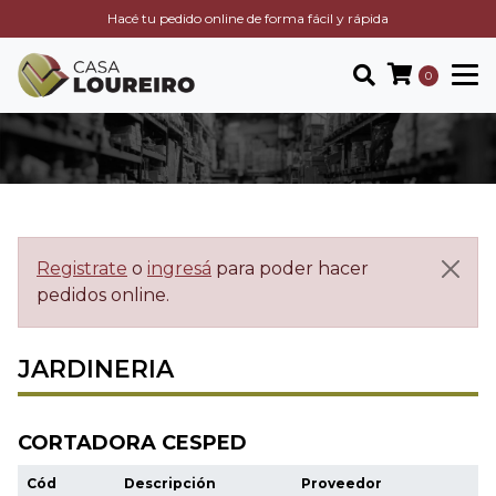
Hacé tu pedido online de forma fácil y rápida
0
Registrate
o
ingresá
para poder hacer
pedidos online.
JARDINERIA
CORTADORA CESPED
Cód
Descripción
Proveedor