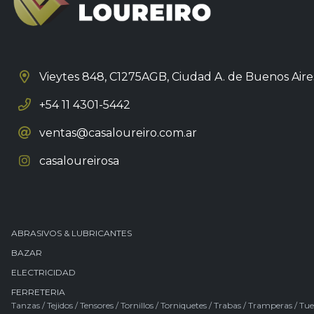
Vieytes 848, C1275AGB,
Ciudad A. de Buenos Aire
+54 11 4301-5442
ventas@casaloureiro.com.ar
casaloureirosa
ABRASIVOS & LUBRICANTES
BAZAR
ELECTRICIDAD
FERRETERIA
Tanzas
/
Tejidos
/
Tensores
/
Tornillos
/
Torniquetes
/
Trabas
/
Tramperas
/
Tue