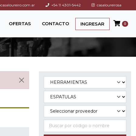
asaloureiro.com.ar
+54 11 4301-5442
casaloureirosa
OFERTAS
CONTACTO
INGRESAR
0