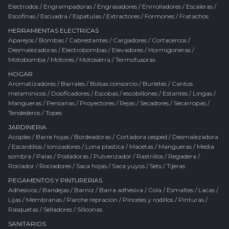
Electrodos
/
Engrampadoras
/
Engrasadores
/
Enrrolladores
/
Escaleras
/
Escofinas
/
Escuadra
/
Espatulas
/
Extractores
/
Formones
/
Fratachos
HERRAMIENTAS ELECTRICAS
Aparejos
/
Bombas
/
Cabrestantes
/
Cargadores
/
Cortacercos
/
Desmalezadoras
/
Electrobombas
/
Elevadores
/
Hormigoneras
/
Motobomba
/
Motores
/
Motosierra
/
Termofusoras
HOGAR
Aromatizadores
/
Barrales
/
Bolsas consorcio
/
Burletes
/
Cantos
melaminicos
/
Dosificadores
/
Escobas / escobillones
/
Estantes
/
Lingas
/
Mangueras
/
Persianas
/
Proyectores
/
Rejas
/
Secadores
/
Secarropas
/
Tendederos
/
Topes
JARDINERIA
Acoples
/
Barre hojas
/
Bordeadoras
/
Cortadora cesped
/
Desmalezadora
/
Escardillos
/
Ionizadores
/
Lona plastica
/
Macetas
/
Mangueras
/
Media
sombra
/
Palas
/
Podadoras
/
Pulverizador
/
Rastrillos
/
Regadera
/
Rociador
/
Rociadores
/
Saca hojas
/
Saca yuyos
/
Sets
/
Tijeras
PEGAMENTOS Y PINTURERIAS
Adhesivos
/
Bandejas
/
Barniz
/
Barra adhesiva
/
Cola
/
Esmaltes
/
Lacas
/
Lijas
/
Membranas
/
Parche repracion
/
Pinceles y rodillos
/
Pinturas
/
Rasquetas
/
Selladores
/
Siliconas
SANITARIOS