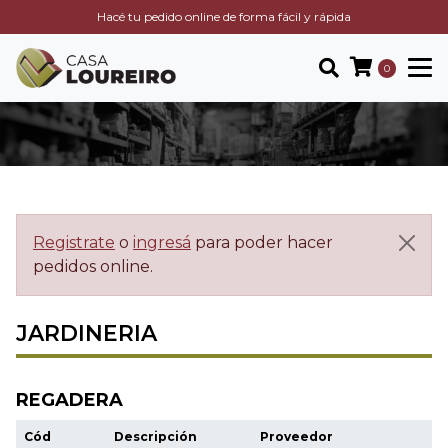
Hacé tu pedido online de forma fácil y rápida
0
Registrate
o
ingresá
para poder hacer
pedidos online.
JARDINERIA
REGADERA
Cód
Descripción
Proveedor