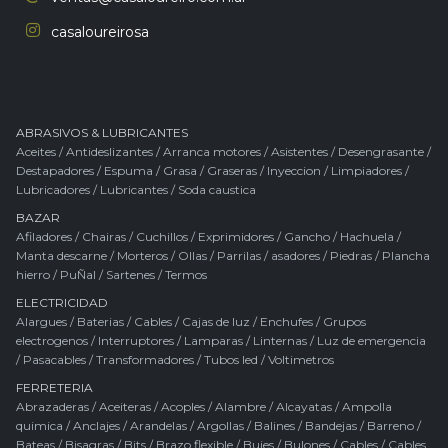
casaloureirosa
ABRASIVOS & LUBRICANTES
Aceites
/
Antideslizantes
/
Arranca motores
/
Asistentes
/
Desengrasante
/
Destapadores
/
Espuma
/
Grasa
/
Graseras
/
Inyeccion
/
Limpiadores
/
Lubricadores
/
Lubricantes
/
Soda caustica
BAZAR
Afiladores
/
Chairas
/
Cuchillos
/
Exprimidores
/
Gancho
/
Hachuela
/
Manta descarne
/
Morteros
/
Ollas
/
Parrilas / asadores
/
Piedras
/
Plancha
hierro
/
PuÑal
/
Sartenes
/
Termos
ELECTRICIDAD
Alargues
/
Baterias
/
Cables
/
Cajas de luz
/
Enchufes
/
Grupos
electrogenos
/
Interruptores
/
Lamparas
/
Linternas
/
Luz de emergencia
/
Pasacables
/
Transformadores
/
Tubos led
/
Voltimetros
FERRETERIA
Abrazaderas
/
Aceiteras
/
Acoples
/
Alambre
/
Alcayatas
/
Ampolla
quimica
/
Anclajes
/
Arandelas
/
Argollas
/
Balines
/
Bandejas
/
Barreno
/
Bateas
/
Bisagras
/
Bits
/
Brazo flexible
/
Bujes
/
Bulones
/
Cables
/
Cables