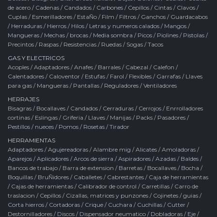
de acero
/
Cadenas
/
Candados
/
Carbones
/
Cepillos
/
Cintas
/
Clavos
/
Cuplas
/
Esmerilladores
/
EstaÑo
/
Film
/
Filtros
/
Ganchos
/
Guardacabos
/
Herraduras
/
Hierros
/
Hilos
/
Letras y numeros calados
/
Mangos
/
Mangueras
/
Mechas / brocas
/
Media sombra
/
Picos
/
Piolines
/
Pistolas
/
Precintos
/
Raspas
/
Resistencias
/
Ruedas
/
Sogas
/
Tacos
GAS Y ELECTRICOS
Acoples
/
Adaptadores
/
Anafes
/
Barrales
/
Cabezal
/
Calefon
/
Calentadores
/
Caloventor
/
Estufas
/
Farol
/
Flexibles
/
Garrafas
/
Llaves
para gas
/
Mangueras
/
Pantallas
/
Reguladores
/
Ventiladores
HERRAJES
Bisagras
/
Bocallaves
/
Candados
/
Cerraduras
/
Cerrojos
/
Enrrolladores
cortinas
/
Eslingas
/
Griferia
/
Llaves
/
Manijas
/
Packs
/
Pasadores
/
Pestillos / nueces
/
Pomos
/
Rosetas
/
Tirador
HERRAMIENTAS
Adaptadores
/
Agujereadoras
/
Alambre mig
/
Alicates
/
Amoladoras
/
Aparejos
/
Aplicadores
/
Arcos de sierra
/
Aspiradores
/
Azadas
/
Baldes
/
Bancos de trabajo
/
Barra de extension
/
Barretas
/
Bocallaves
/
Bocha
/
Boquillas
/
BruÑidores
/
Caballetes
/
Cabrestantes
/
Caja de herramientas
/
Cajas de herramientas
/
Calibrador de control
/
Carretillas
/
Carro de
traslacion
/
Cepillos
/
Cizallas, matrices y punzones
/
Cojinetes / guias
/
Corta hierros
/
Cortadoras
/
Crique
/
Cuchara
/
Cuchillas
/
Cutter
/
Destornilladores
/
Discos
/
Dispensador neumatico
/
Dobladoras
/
Eje
/