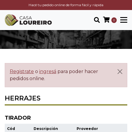
Hacé tu pedido online de forma fácil y rápida
0
Registrate
o
ingresá
para poder hacer
pedidos online.
HERRAJES
TIRADOR
Cód
Descripción
Proveedor