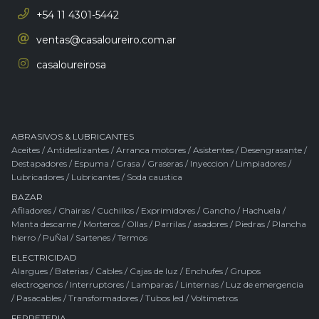
+54 11 4301-5442
ventas@casaloureiro.com.ar
casaloureirosa
ABRASIVOS & LUBRICANTES
Aceites
/
Antideslizantes
/
Arranca motores
/
Asistentes
/
Desengrasante
/
Destapadores
/
Espuma
/
Grasa
/
Graseras
/
Inyeccion
/
Limpiadores
/
Lubricadores
/
Lubricantes
/
Soda caustica
BAZAR
Afiladores
/
Chairas
/
Cuchillos
/
Exprimidores
/
Gancho
/
Hachuela
/
Manta descarne
/
Morteros
/
Ollas
/
Parrilas / asadores
/
Piedras
/
Plancha
hierro
/
PuÑal
/
Sartenes
/
Termos
ELECTRICIDAD
Alargues
/
Baterias
/
Cables
/
Cajas de luz
/
Enchufes
/
Grupos
electrogenos
/
Interruptores
/
Lamparas
/
Linternas
/
Luz de emergencia
/
Pasacables
/
Transformadores
/
Tubos led
/
Voltimetros
FERRETERIA