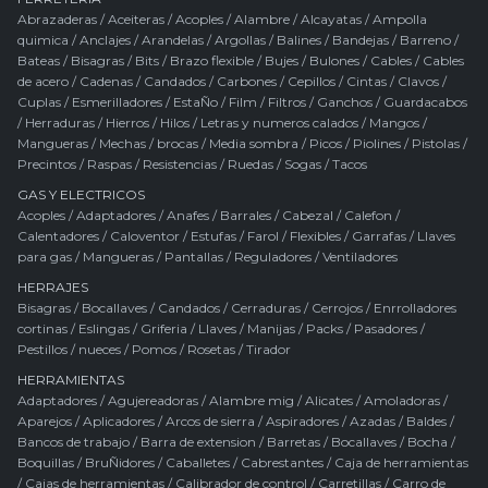
Abrazaderas
/
Aceiteras
/
Acoples
/
Alambre
/
Alcayatas
/
Ampolla
quimica
/
Anclajes
/
Arandelas
/
Argollas
/
Balines
/
Bandejas
/
Barreno
/
Bateas
/
Bisagras
/
Bits
/
Brazo flexible
/
Bujes
/
Bulones
/
Cables
/
Cables
de acero
/
Cadenas
/
Candados
/
Carbones
/
Cepillos
/
Cintas
/
Clavos
/
Cuplas
/
Esmerilladores
/
EstaÑo
/
Film
/
Filtros
/
Ganchos
/
Guardacabos
/
Herraduras
/
Hierros
/
Hilos
/
Letras y numeros calados
/
Mangos
/
Mangueras
/
Mechas / brocas
/
Media sombra
/
Picos
/
Piolines
/
Pistolas
/
Precintos
/
Raspas
/
Resistencias
/
Ruedas
/
Sogas
/
Tacos
GAS Y ELECTRICOS
Acoples
/
Adaptadores
/
Anafes
/
Barrales
/
Cabezal
/
Calefon
/
Calentadores
/
Caloventor
/
Estufas
/
Farol
/
Flexibles
/
Garrafas
/
Llaves
para gas
/
Mangueras
/
Pantallas
/
Reguladores
/
Ventiladores
HERRAJES
Bisagras
/
Bocallaves
/
Candados
/
Cerraduras
/
Cerrojos
/
Enrrolladores
cortinas
/
Eslingas
/
Griferia
/
Llaves
/
Manijas
/
Packs
/
Pasadores
/
Pestillos / nueces
/
Pomos
/
Rosetas
/
Tirador
HERRAMIENTAS
Adaptadores
/
Agujereadoras
/
Alambre mig
/
Alicates
/
Amoladoras
/
Aparejos
/
Aplicadores
/
Arcos de sierra
/
Aspiradores
/
Azadas
/
Baldes
/
Bancos de trabajo
/
Barra de extension
/
Barretas
/
Bocallaves
/
Bocha
/
Boquillas
/
BruÑidores
/
Caballetes
/
Cabrestantes
/
Caja de herramientas
/
Cajas de herramientas
/
Calibrador de control
/
Carretillas
/
Carro de