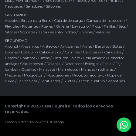
Lijas
/
Membranas
/
Parche repracion
/
Pinceles y rodillos
/
Pinturas
/
Rasquetas
/
Selladores
/
Siliconas
SANITARIOS
Acoples
/
Brazo para flores
/
Caja de descarga
/
Camara de inspeccion
/
Flexibles
/
Flotantes
/
Fuelles
/
Griferia
/
Lavatorio
/
Picos
/
Rejillas
/
Sets
/
Sifones
/
Soportes
/
Tapa / asiento inidoro
/
Uniones
/
Valvulas
SEGURIDAD
Alcohol
/
Andamios
/
Anteojos
/
Antiparras
/
Arnes
/
Barbijos
/
Botas
/
Botines
/
Botiquin
/
Cabo de vida
/
Camillas
/
Camperas
/
Candados
/
Cascos
/
Chalecos
/
Cintas
/
Cinturon liniero
/
Cola amarre
/
Conector
anclaje
/
Crique tensor
/
Delantal
/
Descensor
/
Eslingas
/
Facial
/
Faja
lumbar
/
Guantes
/
Malacate
/
Mamelucos
/
Mangas / rodilleras
/
Mascaras
/
Mosqueton
/
Mosquetones
/
Protector auditivo
/
Ropa de
lluvia
/
Salvacaidas
/
Sanitizador
/
Silletas
/
Tapon auditivo
/
Zapatillas
Copyright © 2026 Casa Loureiro. Todos los derechos
reservados.
Diseño & desarrollo web
Estratega