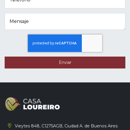
Mensaje
Enviar
Vieytes 848, C1275AGB,
Ciudad A. de Buenos Aires