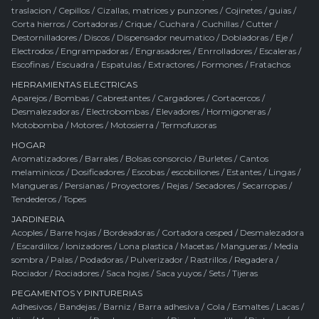
traslacion
/
Cepillos
/
Cizallas, matrices y punzones
/
Cojinetes / guias
/
Corta hierros
/
Cortadoras
/
Crique
/
Cuchara
/
Cuchillas
/
Cutter
/
Destornilladores
/
Discos
/
Dispensador neumatico
/
Dobladoras
/
Eje
/
Electrodos
/
Engrampadoras
/
Engrasadores
/
Enrrolladores
/
Escaleras
/
Escofinas
/
Escuadra
/
Espatulas
/
Extractores
/
Formones
/
Fratachos
HERRAMIENTAS ELECTRICAS
Aparejos
/
Bombas
/
Cabrestantes
/
Cargadores
/
Cortacercos
/
Desmalezadoras
/
Electrobombas
/
Elevadores
/
Hormigoneras
/
Motobomba
/
Motores
/
Motosierra
/
Termofusoras
HOGAR
Aromatizadores
/
Barrales
/
Bolsas consorcio
/
Burletes
/
Cantos
melaminicos
/
Dosificadores
/
Escobas / escobillones
/
Estantes
/
Lingas
/
Mangueras
/
Persianas
/
Proyectores
/
Rejas
/
Secadores
/
Secarropas
/
Tendederos
/
Topes
JARDINERIA
Acoples
/
Barre hojas
/
Bordeadoras
/
Cortadora cesped
/
Desmalezadora
/
Escardillos
/
Ionizadores
/
Lona plastica
/
Macetas
/
Mangueras
/
Media
sombra
/
Palas
/
Podadoras
/
Pulverizador
/
Rastrillos
/
Regadera
/
Rociador
/
Rociadores
/
Saca hojas
/
Saca yuyos
/
Sets
/
Tijeras
PEGAMENTOS Y PINTURERIAS
Adhesivos
/
Bandejas
/
Barniz
/
Barra adhesiva
/
Cola
/
Esmaltes
/
Lacas
/