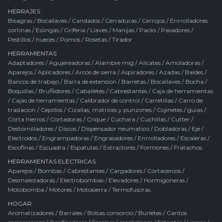
HERRAJES
Bisagras
/
Bocallaves
/
Candados
/
Cerraduras
/
Cerrojos
/
Enrrolladores
cortinas
/
Eslingas
/
Griferia
/
Llaves
/
Manijas
/
Packs
/
Pasadores
/
Pestillos / nueces
/
Pomos
/
Rosetas
/
Tirador
HERRAMIENTAS
Adaptadores
/
Agujereadoras
/
Alambre mig
/
Alicates
/
Amoladoras
/
Aparejos
/
Aplicadores
/
Arcos de sierra
/
Aspiradores
/
Azadas
/
Baldes
/
Bancos de trabajo
/
Barra de extension
/
Barretas
/
Bocallaves
/
Bocha
/
Boquillas
/
BruÑidores
/
Caballetes
/
Cabrestantes
/
Caja de herramientas
/
Cajas de herramientas
/
Calibrador de control
/
Carretillas
/
Carro de
traslacion
/
Cepillos
/
Cizallas, matrices y punzones
/
Cojinetes / guias
/
Corta hierros
/
Cortadoras
/
Crique
/
Cuchara
/
Cuchillas
/
Cutter
/
Destornilladores
/
Discos
/
Dispensador neumatico
/
Dobladoras
/
Eje
/
Electrodos
/
Engrampadoras
/
Engrasadores
/
Enrrolladores
/
Escaleras
/
Escofinas
/
Escuadra
/
Espatulas
/
Extractores
/
Formones
/
Fratachos
HERRAMIENTAS ELECTRICAS
Aparejos
/
Bombas
/
Cabrestantes
/
Cargadores
/
Cortacercos
/
Desmalezadoras
/
Electrobombas
/
Elevadores
/
Hormigoneras
/
Motobomba
/
Motores
/
Motosierra
/
Termofusoras
HOGAR
Aromatizadores
/
Barrales
/
Bolsas consorcio
/
Burletes
/
Cantos