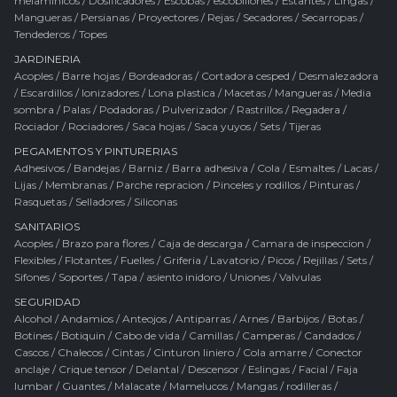
melaminicos
/
Dosificadores
/
Escobas / escobillones
/
Estantes
/
Lingas
/
Mangueras
/
Persianas
/
Proyectores
/
Rejas
/
Secadores
/
Secarropas
/
Tendederos
/
Topes
JARDINERIA
Acoples
/
Barre hojas
/
Bordeadoras
/
Cortadora cesped
/
Desmalezadora
/
Escardillos
/
Ionizadores
/
Lona plastica
/
Macetas
/
Mangueras
/
Media
sombra
/
Palas
/
Podadoras
/
Pulverizador
/
Rastrillos
/
Regadera
/
Rociador
/
Rociadores
/
Saca hojas
/
Saca yuyos
/
Sets
/
Tijeras
PEGAMENTOS Y PINTURERIAS
Adhesivos
/
Bandejas
/
Barniz
/
Barra adhesiva
/
Cola
/
Esmaltes
/
Lacas
/
Lijas
/
Membranas
/
Parche repracion
/
Pinceles y rodillos
/
Pinturas
/
Rasquetas
/
Selladores
/
Siliconas
SANITARIOS
Acoples
/
Brazo para flores
/
Caja de descarga
/
Camara de inspeccion
/
Flexibles
/
Flotantes
/
Fuelles
/
Griferia
/
Lavatorio
/
Picos
/
Rejillas
/
Sets
/
Sifones
/
Soportes
/
Tapa / asiento inidoro
/
Uniones
/
Valvulas
SEGURIDAD
Alcohol
/
Andamios
/
Anteojos
/
Antiparras
/
Arnes
/
Barbijos
/
Botas
/
Botines
/
Botiquin
/
Cabo de vida
/
Camillas
/
Camperas
/
Candados
/
Cascos
/
Chalecos
/
Cintas
/
Cinturon liniero
/
Cola amarre
/
Conector
anclaje
/
Crique tensor
/
Delantal
/
Descensor
/
Eslingas
/
Facial
/
Faja
lumbar
/
Guantes
/
Malacate
/
Mamelucos
/
Mangas / rodilleras
/