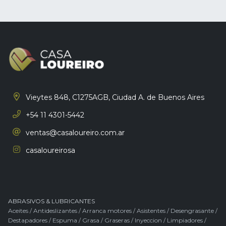
Vieytes 848, C1275AGB,
Ciudad A. de Buenos Aires
+54 11 4301-5442
ventas@casaloureiro.com.ar
casaloureirosa
ABRASIVOS & LUBRICANTES
Aceites
/
Antideslizantes
/
Arranca motores
/
Asistentes
/
Desengrasante
/
Destapadores
/
Espuma
/
Grasa
/
Graseras
/
Inyeccion
/
Limpiadores
/