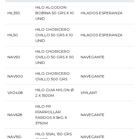
HILO ALGODON
HIL350
BOBINA 50 GRS X 10
HILADOS ESPERANZA
UNID
HILO CHORICERO
HIL50
OVILLO 50 GRS X 10
HILADOS ESPERANZA
UNID
HILO CHORICERO
NAV50
OVILLO 50 GRS X 30
NAVEGANTE
UNID
HILO CHORICERO
NAV500
NAVEGANTE
OVILLO 500 GRS
HILO GUIA NYLON Ø
VIY2408
VIYILANT
2 X 1500M
HILO PP
P/ARROLLAR
NAV628
NAVEGANTE
FARDOS X 5KG X
3750M
HILO SISAL 150 GRS.
NAV150
NAVEGANTE