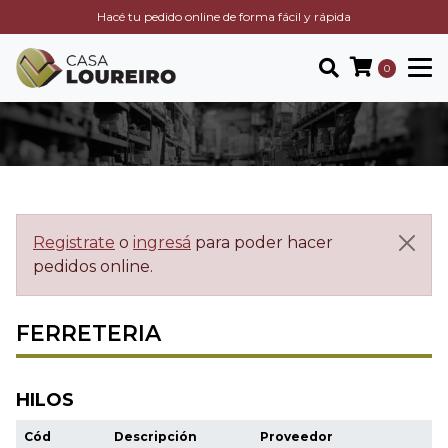
Hacé tu pedido online de forma fácil y rápida
0
Registrate
o
ingresá
para poder hacer
pedidos online.
FERRETERIA
HILOS
Cód
Descripción
Proveedor