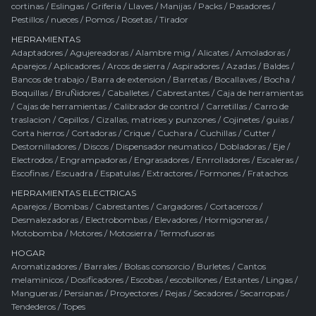
cortinas
/
Eslingas
/
Griferia
/
Llaves
/
Manijas
/
Packs
/
Pasadores
/
Pestillos / nueces
/
Pomos
/
Rosetas
/
Tirador
HERRAMIENTAS
Adaptadores
/
Agujereadoras
/
Alambre mig
/
Alicates
/
Amoladoras
/
Aparejos
/
Aplicadores
/
Arcos de sierra
/
Aspiradores
/
Azadas
/
Baldes
/
Bancos de trabajo
/
Barra de extension
/
Barretas
/
Bocallaves
/
Bocha
/
Boquillas
/
BruÑidores
/
Caballetes
/
Cabrestantes
/
Caja de herramientas
/
Cajas de herramientas
/
Calibrador de control
/
Carretillas
/
Carro de
traslacion
/
Cepillos
/
Cizallas, matrices y punzones
/
Cojinetes / guias
/
Corta hierros
/
Cortadoras
/
Crique
/
Cuchara
/
Cuchillas
/
Cutter
/
Destornilladores
/
Discos
/
Dispensador neumatico
/
Dobladoras
/
Eje
/
Electrodos
/
Engrampadoras
/
Engrasadores
/
Enrrolladores
/
Escaleras
/
Escofinas
/
Escuadra
/
Espatulas
/
Extractores
/
Formones
/
Fratachos
HERRAMIENTAS ELECTRICAS
Aparejos
/
Bombas
/
Cabrestantes
/
Cargadores
/
Cortacercos
/
Desmalezadoras
/
Electrobombas
/
Elevadores
/
Hormigoneras
/
Motobomba
/
Motores
/
Motosierra
/
Termofusoras
HOGAR
Aromatizadores
/
Barrales
/
Bolsas consorcio
/
Burletes
/
Cantos
melaminicos
/
Dosificadores
/
Escobas / escobillones
/
Estantes
/
Lingas
/
Mangueras
/
Persianas
/
Proyectores
/
Rejas
/
Secadores
/
Secarropas
/
Tendederos
/
Topes