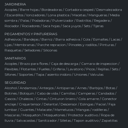
JARDINERIA
Acoples
/
Barre hojas
/
Bordeadoras
/
Cortadora cesped
/
Desmalezadora
/
Escardillos
/
Ionizadores
/
Lona plastica
/
Macetas
/
Mangueras
/
Media
sombra
/
Palas
/
Podadoras
/
Pulverizador
/
Rastrillos
/
Regadera
/
Rociador
/
Rociadores
/
Saca hojas
/
Saca yuyos
/
Sets
/
Tijeras
PEGAMENTOS Y PINTURERIAS
Adhesivos
/
Bandejas
/
Barniz
/
Barra adhesiva
/
Cola
/
Esmaltes
/
Lacas
/
Lijas
/
Membranas
/
Parche repracion
/
Pinceles y rodillos
/
Pinturas
/
Rasquetas
/
Selladores
/
Siliconas
SANITARIOS
Acoples
/
Brazo para flores
/
Caja de descarga
/
Camara de inspeccion
/
Flexibles
/
Flotantes
/
Fuelles
/
Griferia
/
Lavatorio
/
Picos
/
Rejillas
/
Sets
/
Sifones
/
Soportes
/
Tapa / asiento inidoro
/
Uniones
/
Valvulas
SEGURIDAD
Alcohol
/
Andamios
/
Anteojos
/
Antiparras
/
Arnes
/
Barbijos
/
Botas
/
Botines
/
Botiquin
/
Cabo de vida
/
Camillas
/
Camperas
/
Candados
/
Cascos
/
Chalecos
/
Cintas
/
Cinturon liniero
/
Cola amarre
/
Conector
anclaje
/
Crique tensor
/
Delantal
/
Descensor
/
Eslingas
/
Facial
/
Faja
lumbar
/
Guantes
/
Malacate
/
Mamelucos
/
Mangas / rodilleras
/
Mascaras
/
Mosqueton
/
Mosquetones
/
Protector auditivo
/
Ropa de
lluvia
/
Salvacaidas
/
Sanitizador
/
Silletas
/
Tapon auditivo
/
Zapatillas