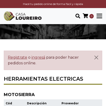
Hacé tu pedido online de forma fácil y rápida
0
Registrate
o
ingresá
para poder hacer
pedidos online.
HERRAMIENTAS ELECTRICAS
MOTOSIERRA
Cód
Descripción
Proveedor