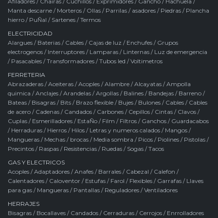
Afiladores
/
Chairas
/
Cuchillos
/
Exprimidores
/
Gancho
/
Hachuela
/
Manta descarne
/
Morteros
/
Ollas
/
Parrilas / asadores
/
Piedras
/
Plancha
hierro
/
PuÑal
/
Sartenes
/
Termos
ELECTRICIDAD
Alargues
/
Baterias
/
Cables
/
Cajas de luz
/
Enchufes
/
Grupos
electrogenos
/
Interruptores
/
Lamparas
/
Linternas
/
Luz de emergencia
/
Pasacables
/
Transformadores
/
Tubos led
/
Voltimetros
FERRETERIA
Abrazaderas
/
Aceiteras
/
Acoples
/
Alambre
/
Alcayatas
/
Ampolla
quimica
/
Anclajes
/
Arandelas
/
Argollas
/
Balines
/
Bandejas
/
Barreno
/
Bateas
/
Bisagras
/
Bits
/
Brazo flexible
/
Bujes
/
Bulones
/
Cables
/
Cables
de acero
/
Cadenas
/
Candados
/
Carbones
/
Cepillos
/
Cintas
/
Clavos
/
Cuplas
/
Esmerilladores
/
EstaÑo
/
Film
/
Filtros
/
Ganchos
/
Guardacabos
/
Herraduras
/
Hierros
/
Hilos
/
Letras y numeros calados
/
Mangos
/
Mangueras
/
Mechas / brocas
/
Media sombra
/
Picos
/
Piolines
/
Pistolas
/
Precintos
/
Raspas
/
Resistencias
/
Ruedas
/
Sogas
/
Tacos
GAS Y ELECTRICOS
Acoples
/
Adaptadores
/
Anafes
/
Barrales
/
Cabezal
/
Calefon
/
Calentadores
/
Caloventor
/
Estufas
/
Farol
/
Flexibles
/
Garrafas
/
Llaves
para gas
/
Mangueras
/
Pantallas
/
Reguladores
/
Ventiladores
HERRAJES
Bisagras
/
Bocallaves
/
Candados
/
Cerraduras
/
Cerrojos
/
Enrrolladores