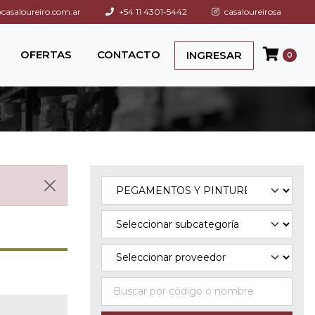
asaloureiro.com.ar
+54 11 4301-5442
casaloureirosa
OFERTAS
CONTACTO
INGRESAR
0