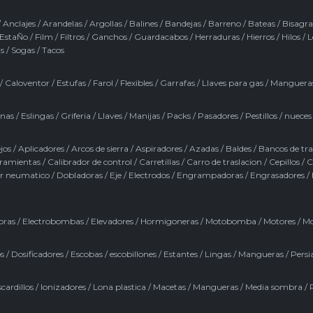
/
Anclajes
/
Arandelas
/
Argollas
/
Balines
/
Bandejas
/
Barreno
/
Bateas
/
Bisagra
EstaÑo
/
Film
/
Filtros
/
Ganchos
/
Guardacabos
/
Herraduras
/
Hierros
/
Hilos
/
L
s
/
Sogas
/
Tacos
/
Caloventor
/
Estufas
/
Farol
/
Flexibles
/
Garrafas
/
Llaves para gas
/
Manguera
inas
/
Eslingas
/
Griferia
/
Llaves
/
Manijas
/
Packs
/
Pasadores
/
Pestillos / nueces
jos
/
Aplicadores
/
Arcos de sierra
/
Aspiradores
/
Azadas
/
Baldes
/
Bancos de tr
rramientas
/
Calibrador de control
/
Carretillas
/
Carro de traslacion
/
Cepillos
/
C
r neumatico
/
Dobladoras
/
Eje
/
Electrodos
/
Engrampadoras
/
Engrasadores
/
oras
/
Electrobombas
/
Elevadores
/
Hormigoneras
/
Motobomba
/
Motores
/
Mo
s
/
Dosificadores
/
Escobas / escobillones
/
Estantes
/
Lingas
/
Mangueras
/
Persi
cardillos
/
Ionizadores
/
Lona plastica
/
Macetas
/
Mangueras
/
Media sombra
/