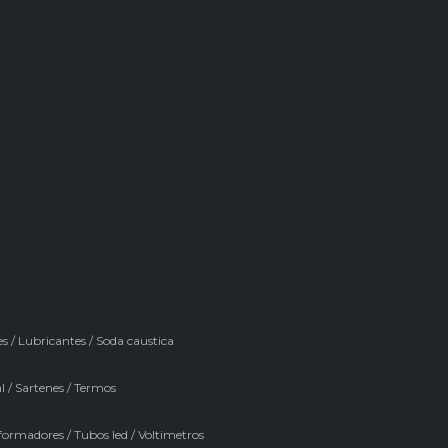
es
/
Lubricantes
/
Soda caustica
l
/
Sartenes
/
Termos
formadores
/
Tubos led
/
Voltimetros