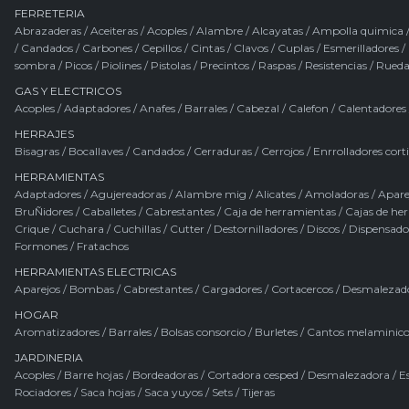
FERRETERIA
Abrazaderas
/
Aceiteras
/
Acoples
/
Alambre
/
Alcayatas
/
Ampolla quimica
/
Candados
/
Carbones
/
Cepillos
/
Cintas
/
Clavos
/
Cuplas
/
Esmerilladores
/
sombra
/
Picos
/
Piolines
/
Pistolas
/
Precintos
/
Raspas
/
Resistencias
/
Rueda
GAS Y ELECTRICOS
Acoples
/
Adaptadores
/
Anafes
/
Barrales
/
Cabezal
/
Calefon
/
Calentadores
HERRAJES
Bisagras
/
Bocallaves
/
Candados
/
Cerraduras
/
Cerrojos
/
Enrrolladores cort
HERRAMIENTAS
Adaptadores
/
Agujereadoras
/
Alambre mig
/
Alicates
/
Amoladoras
/
Apare
BruÑidores
/
Caballetes
/
Cabrestantes
/
Caja de herramientas
/
Cajas de he
Crique
/
Cuchara
/
Cuchillas
/
Cutter
/
Destornilladores
/
Discos
/
Dispensado
Formones
/
Fratachos
HERRAMIENTAS ELECTRICAS
Aparejos
/
Bombas
/
Cabrestantes
/
Cargadores
/
Cortacercos
/
Desmalezad
HOGAR
Aromatizadores
/
Barrales
/
Bolsas consorcio
/
Burletes
/
Cantos melaminico
JARDINERIA
Acoples
/
Barre hojas
/
Bordeadoras
/
Cortadora cesped
/
Desmalezadora
/
Es
Rociadores
/
Saca hojas
/
Saca yuyos
/
Sets
/
Tijeras