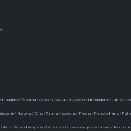
s
stapadores
/
Espuma
/
Grasa
/
Graseras
/
Inyeccion
/
Limpiadores
/
Lubricador
descarne
/
Morteros
/
Ollas
/
Parrilas / asadores
/
Piedras
/
Plancha hierro
/
PuÑa
/
Interruptores
/
Lamparas
/
Linternas
/
Luz de emergencia
/
Pasacables
/
Trans