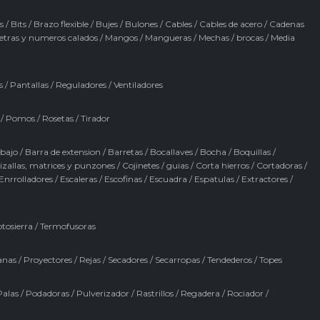
s
/
Bits
/
Brazo flexible
/
Bujes
/
Bulones
/
Cables
/
Cables de acero
/
Cadenas
etras y numeros calados
/
Mangos
/
Mangueras
/
Mechas / brocas
/
Media
s
/
Pantallas
/
Reguladores
/
Ventiladores
/
Pomos
/
Rosetas
/
Tirador
abajo
/
Barra de extension
/
Barretas
/
Bocallaves
/
Bocha
/
Boquillas
/
izallas, matrices y punzones
/
Cojinetes / guias
/
Corta hierros
/
Cortadoras
/
Enrrolladores
/
Escaleras
/
Escofinas
/
Escuadra
/
Espatulas
/
Extractores
/
tosierra
/
Termofusoras
anas
/
Proyectores
/
Rejas
/
Secadores
/
Secarropas
/
Tendederos
/
Topes
Palas
/
Podadoras
/
Pulverizador
/
Rastrillos
/
Regadera
/
Rociador
/