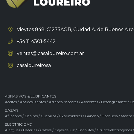
Vieytes 848, C1275AGB,
Ciudad A. de Buenos Aire
+54 11 4301-5442
ventas@casaloureiro.com.ar
casaloureirosa
ABRASIVOS & LUBRICANTES
Aceites
/
Antideslizantes
/
Arranca motores
/
Asistentes
/
Desengrasante
/
De
BAZAR
Afiladores
/
Chairas
/
Cuchillos
/
Exprimidores
/
Gancho
/
Hachuela
/
Manta 
ELECTRICIDAD
Alargues
/
Baterias
/
Cables
/
Cajas de luz
/
Enchufes
/
Grupos electrogenos