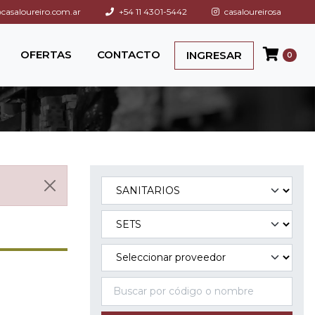
asaloureiro.com.ar
+54 11 4301-5442
casaloureirosa
OFERTAS
CONTACTO
INGRESAR
0