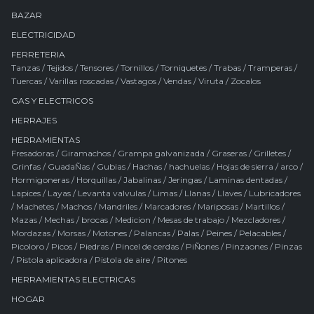
BAZAR
ELECTRICIDAD
FERRETERIA
Tanzas
/
Tejidos
/
Tensores
/
Tornillos
/
Torniquetes
/
Trabas
/
Tramperas
/
Tuercas
/
Varillas roscadas
/
Vastagos
/
Vendas
/
Viruta
/
Zocalos
GAS Y ELECTRICOS
HERRAJES
HERRAMIENTAS
Fresadoras
/
Giramachos
/
Grampa galvanizada
/
Graseras
/
Grilletes
/
Grinfas
/
GuadaÑas
/
Gubias
/
Hachas / hachuelas
/
Hojas de sierra / arco
/
Hormigoneras
/
Horquillas
/
Jabalinas
/
Jeringas
/
Laminas dentadas
/
Lapices
/
Layas
/
Levanta valvulas
/
Limas
/
Llanas
/
Llaves
/
Lubricadores
/
Machetes
/
Machos
/
Mandriles
/
Marcadores
/
Mariposas
/
Martillos
/
Mazas
/
Mechas / brocas
/
Medicion
/
Mesas de trabajo
/
Mezcladores
/
Mordazas
/
Morsas
/
Motones
/
Palancas
/
Palas
/
Peines
/
Pelacables
/
Picoloro
/
Picos
/
Piedras
/
Pincel de cerdas
/
PiÑones
/
Pinzaones
/
Pinzas
/
Pistola aplicadora
/
Pistola de aire
/
Pitones
HERRAMIENTAS ELECTRICAS
HOGAR