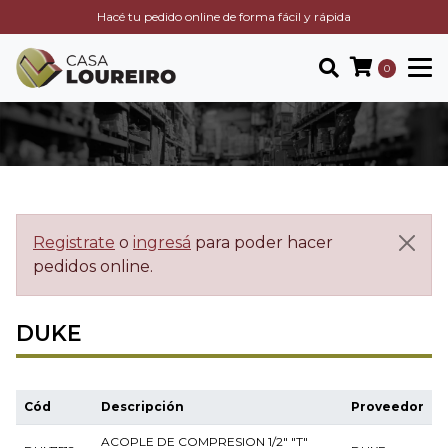
Hacé tu pedido online de forma fácil y rápida
0
Registrate
o
ingresá
para poder hacer
pedidos online.
DUKE
Cód
Descripción
Proveedor
ACOPLE DE COMPRESION 1/2" "T"