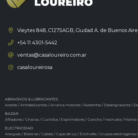
Vieytes 848, C1275AGB,
Ciudad A. de Buenos Aire
+54 11 4301-5442
ventas@casaloureiro.com.ar
casaloureirosa
ABRASIVOS & LUBRICANTES
Aceites
/
Antideslizantes
/
Arranca motores
/
Asistentes
/
Desengrasante
/
De
BAZAR
Afiladores
/
Chairas
/
Cuchillos
/
Exprimidores
/
Gancho
/
Hachuela
/
Manta 
ELECTRICIDAD
Alargues
/
Baterias
/
Cables
/
Cajas de luz
/
Enchufes
/
Grupos electrogenos