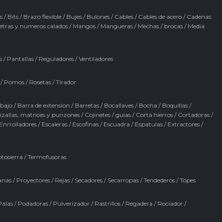
s
/
Bits
/
Brazo flexible
/
Bujes
/
Bulones
/
Cables
/
Cables de acero
/
Cadenas
etras y numeros calados
/
Mangos
/
Mangueras
/
Mechas / brocas
/
Media
s
/
Pantallas
/
Reguladores
/
Ventiladores
/
Pomos
/
Rosetas
/
Tirador
abajo
/
Barra de extension
/
Barretas
/
Bocallaves
/
Bocha
/
Boquillas
/
izallas, matrices y punzones
/
Cojinetes / guias
/
Corta hierros
/
Cortadoras
/
Enrrolladores
/
Escaleras
/
Escofinas
/
Escuadra
/
Espatulas
/
Extractores
/
tosierra
/
Termofusoras
anas
/
Proyectores
/
Rejas
/
Secadores
/
Secarropas
/
Tendederos
/
Topes
Palas
/
Podadoras
/
Pulverizador
/
Rastrillos
/
Regadera
/
Rociador
/