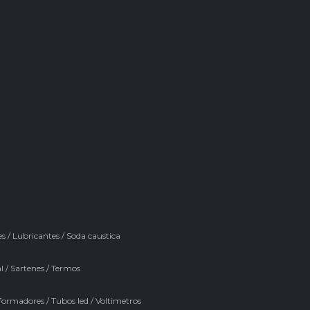
es
/
Lubricantes
/
Soda caustica
l
/
Sartenes
/
Termos
formadores
/
Tubos led
/
Voltimetros