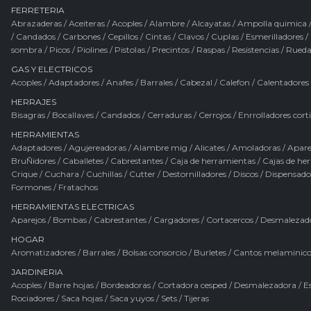
FERRETERIA
Abrazaderas
/
Aceiteras
/
Acoples
/
Alambre
/
Alcayatas
/
Ampolla quimica
/
Candados
/
Carbones
/
Cepillos
/
Cintas
/
Clavos
/
Cuplas
/
Esmerilladores
/
sombra
/
Picos
/
Piolines
/
Pistolas
/
Precintos
/
Raspas
/
Resistencias
/
Rueda
GAS Y ELECTRICOS
Acoples
/
Adaptadores
/
Anafes
/
Barrales
/
Cabezal
/
Calefon
/
Calentadores
HERRAJES
Bisagras
/
Bocallaves
/
Candados
/
Cerraduras
/
Cerrojos
/
Enrrolladores cort
HERRAMIENTAS
Adaptadores
/
Agujereadoras
/
Alambre mig
/
Alicates
/
Amoladoras
/
Apare
BruÑidores
/
Caballetes
/
Cabrestantes
/
Caja de herramientas
/
Cajas de he
Crique
/
Cuchara
/
Cuchillas
/
Cutter
/
Destornilladores
/
Discos
/
Dispensado
Formones
/
Fratachos
HERRAMIENTAS ELECTRICAS
Aparejos
/
Bombas
/
Cabrestantes
/
Cargadores
/
Cortacercos
/
Desmalezad
HOGAR
Aromatizadores
/
Barrales
/
Bolsas consorcio
/
Burletes
/
Cantos melaminico
JARDINERIA
Acoples
/
Barre hojas
/
Bordeadoras
/
Cortadora cesped
/
Desmalezadora
/
Es
Rociadores
/
Saca hojas
/
Saca yuyos
/
Sets
/
Tijeras