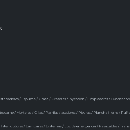
s
stapadores
/
Espuma
/
Grasa
/
Graseras
/
Inyeccion
/
Limpiadores
/
Lubricador
descarne
/
Morteros
/
Ollas
/
Parrilas / asadores
/
Piedras
/
Plancha hierro
/
PuÑa
/
Interruptores
/
Lamparas
/
Linternas
/
Luz de emergencia
/
Pasacables
/
Trans