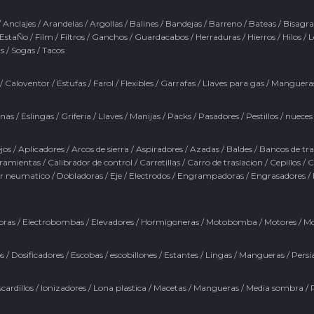
/
Anclajes
/
Arandelas
/
Argollas
/
Balines
/
Bandejas
/
Barreno
/
Bateas
/
Bisagra
EstaÑo
/
Film
/
Filtros
/
Ganchos
/
Guardacabos
/
Herraduras
/
Hierros
/
Hilos
/
L
s
/
Sogas
/
Tacos
/
Caloventor
/
Estufas
/
Farol
/
Flexibles
/
Garrafas
/
Llaves para gas
/
Manguera
inas
/
Eslingas
/
Griferia
/
Llaves
/
Manijas
/
Packs
/
Pasadores
/
Pestillos / nueces
jos
/
Aplicadores
/
Arcos de sierra
/
Aspiradores
/
Azadas
/
Baldes
/
Bancos de tr
rramientas
/
Calibrador de control
/
Carretillas
/
Carro de traslacion
/
Cepillos
/
C
r neumatico
/
Dobladoras
/
Eje
/
Electrodos
/
Engrampadoras
/
Engrasadores
/
oras
/
Electrobombas
/
Elevadores
/
Hormigoneras
/
Motobomba
/
Motores
/
Mo
s
/
Dosificadores
/
Escobas / escobillones
/
Estantes
/
Lingas
/
Mangueras
/
Persi
cardillos
/
Ionizadores
/
Lona plastica
/
Macetas
/
Mangueras
/
Media sombra
/