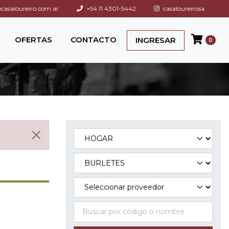
asaloureiro.com.ar
+54 11 4301-5442
casaloureirosa
OFERTAS
CONTACTO
INGRESAR
0